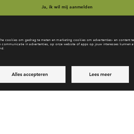
Ja, ik wil mij aanmelden
b je een vraag en wil je direct antwoord? Bel ons op
088 - 71221
6 dagen per week beschikbaar (behalve tijdens feestdagen)
vandaag van
09:00 - 18:00 uur
via chat en telefoon
Laat een bericht achter