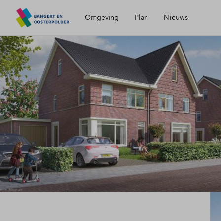
Omgeving
Plan
Nieuws
Ligging
Partners
Bereikbaarheid
Visie
Voorzieningen
Hoorn
Geschiedenis