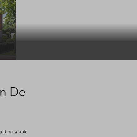
in De
oed is nu ook