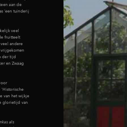
teen aan de
 ‘een tuinderij
kelijk veel
 fruitteelt
s veel andere
l vrijgekomen
 der tijd
ker en Zwaag
voor
'Historische
e van het wijkje
 glorietijd van
mkas als