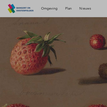
Omgeving
Plan
Nieuws
Ligging
Partners
Bereikbaarheid
Visie
Voorzieningen
Hoorn
Geschiedenis