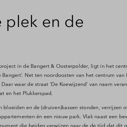
e plek en de
roject in de Bangert & Oosterpolder, ligt in het cen
e Bangert’. Net ten noordoosten van het centrum van
 Daar waar de straat ‘De Koewijzend’ van naam veran
aat en het Plukkerspad.
 bloeiden en de (druiven)kassen stonden, verrijzen o
appartementen én een nieuw park. Vlak naast een be
nument die beiden verwijzen naar de de tijd dat dit 