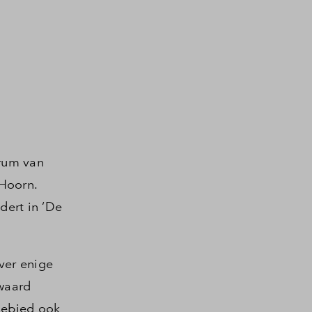
trum van
 Hoorn.
dert in ‘De
ver enige
waard
gebied ook