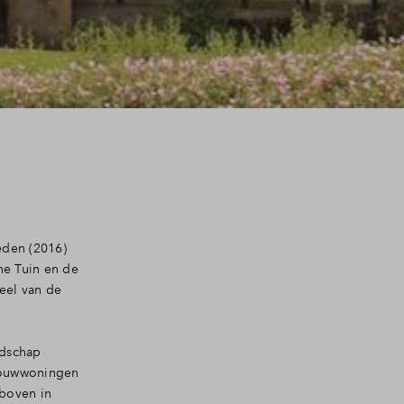
eden (2016)
he Tuin en de
eel van de
ndschap
wbouwwoningen
(boven in