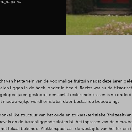
mogelijk na
ht van het terrein van de voormalige fruittuin nadat deze jaren gel
elen liggen in de hoek, onder in beeld. Rechts wat nu de Historisc
fgelopen jaren gesloopt, een aantal resterende kassen is nu onderd
 het nieuwe wijkje wordt omsloten door bestaande bebouwing.
onkelijke structuur van het oude en zo karakteristieke (fruitteelt)la
avels en de tussenliggende sloten bij het inpassen van de nieu
het lokaal bekende 'Plukkerspad' aan de westzijde van het terrein 