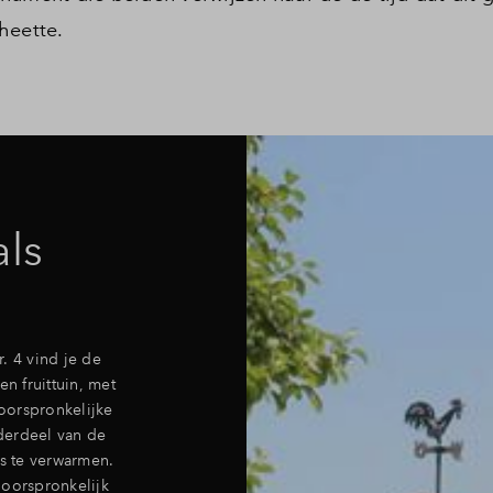
 heette.
als
. 4 vind je de
n fruittuin, met
 oorspronkelijke
derdeel van de
es te verwarmen.
 oorspronkelijk