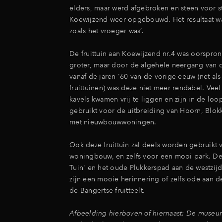
elders, maar werd afgebroken en steen voor s
Koewijzend weer opgebouwd. Het resultaat was
zoals het vroeger was’.
De fruittuin aan Koewijzend nr.4 was oorspron
groter, maar door de algehele neergang van de
vanaf de jaren '60 van de vorige eeuw (net al
fruittuinen) was deze niet meer rendabel. Vee
kavels kwamen vrij te liggen en zijn in de loop
gebruikt voor de uitbreiding van Hoorn, Blok
met nieuwbouwwoningen.
Ook deze fruittuin zal deels worden gebruikt 
woningbouw, en zelfs voor een mooi park. De 
Tuin' en het oude Plukkerspad aan de westzijd
zijn een mooie herinnering of zelfs ode aan de
de Bangertse fruitteelt.
Afbeelding hierboven of hiernaast: De museu