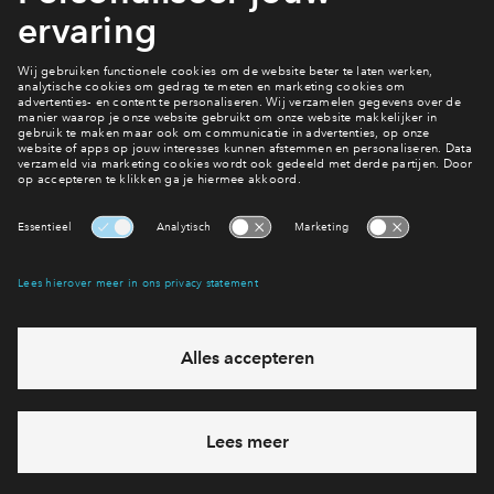
Interesse? Meld je dan snel aan
Hiermee blijf je op de hoogte van het belangrijkste nieuws en
eventuele projecten
Ja, ik wil mij aanmelden
Heb je een vraag en wil je direct antwoord? Bel ons op
088 -
7122120
6 dagen per week beschikbaar (behalve tijdens
feestdagen)
vandaag gesloten, vrijdag zijn we vanaf
09:00 uur weer
bereikbaar
via chat en telefoon