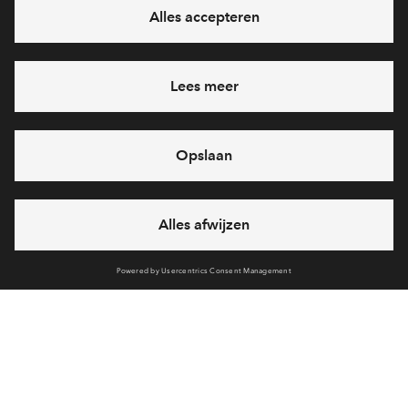
feestdagen)
vandaag van
09:00 - 18:00 uur
via chat en telefoon
Cookies
Disclaimer
Privacy statement
Klachten