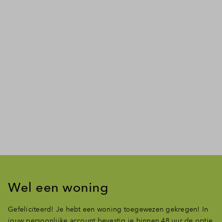
Management Platform
Wel een woning
Gefeliciteerd! Je hebt een woning toegewezen gekregen! In
jouw persoonlijke account bevestig je binnen 48 uur de optie