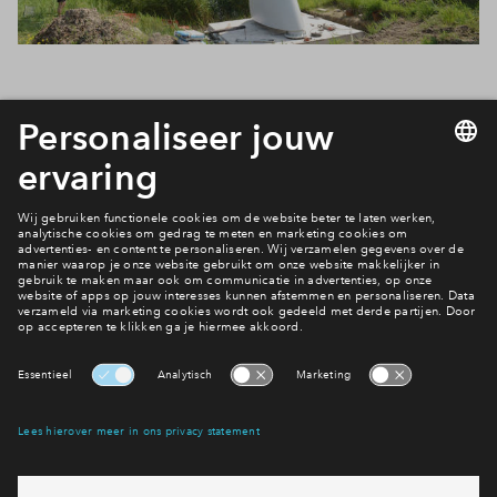
Interesse? Meld je dan snel aan
Hiermee blijf je op de hoogte van het belangrijkste nieuws en
eventuele projecten
Ja, ik wil mij aanmelden
Heb je een vraag en wil je direct antwoord? Bel ons op
088 -
7122120
6 dagen per week beschikbaar (behalve tijdens
feestdagen)