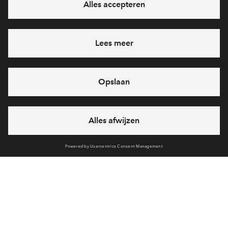
vandaag van
09:00 - 18:00 uur
via chat en telefoon
Cookies
Disclaimer
Privacy statement
Klachten