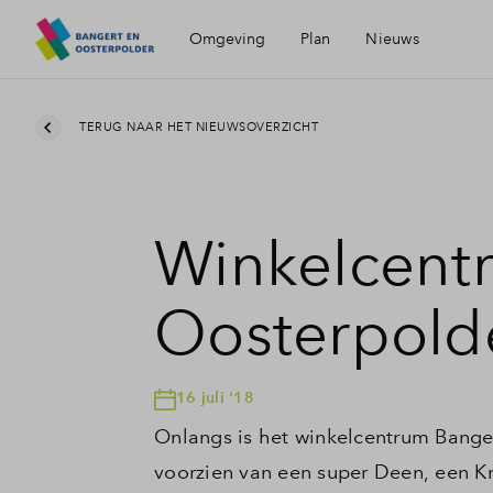
Omgeving
Plan
Nieuws
Ligging
Partners
TERUG NAAR HET NIEUWSOVERZICHT
Bereikbaarheid
Visie
Winkelcent
Voorzieningen
Oosterpold
Hoorn
16 juli '18
Geschiedenis
Onlangs is het winkelcentrum Bange
voorzien van een super Deen, een K