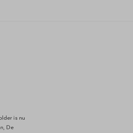
lder is nu
en, De